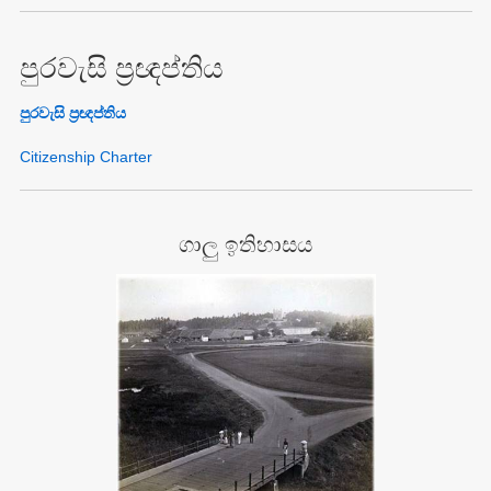
පුරවැසි ප්‍රඥප්තිය
පුරවැසි ප්‍රඥප්තිය
Citizenship Charter
ගාලු ඉතිහාසය