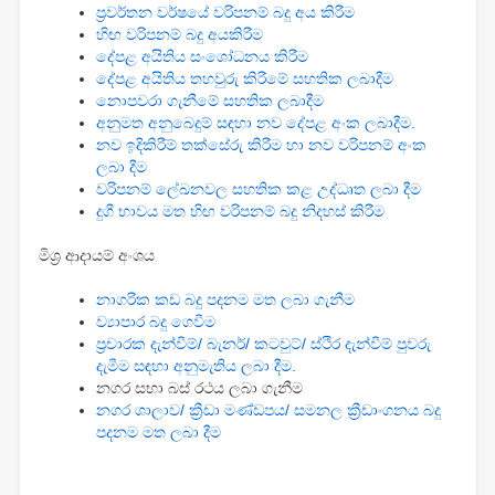
ප්‍රවර්තන වර්ෂයේ වරිපනම් බදු අය කිරීම
හිඟ වරිපනම් බදු අයකිරීම
දේපළ අයිතිය සංශෝධනය කිරීම
දේපළ අයිතිය තහවුරු කිරීමේ සහතික ලබාදීම
නොපවරා ගැනීමේ සහතික ලබාදීම
අනුමත අනුබෙදුම් සඳහා නව දේපළ අංක ලබාදීම.
නව ඉදිකිරීම් තක්සේරු කිරීම හා නව වරිපනම් අංක
ලබා දීම
වරිපනම් ලේඛනවල සහතික කළ උද්ධෘත ලබා දීම
දුගී භාවය මත හිඟ වරිපනම් බදු නිදහස් කිරීම
මිශ්‍ර ආදායම් අංශය
නාගරික කඩ බදු පදනම මත ලබා ගැනීම
ව්‍යාපාර බදු ගෙවීම
ප්‍රචාරක දැන්වීම්/ බැනර්/ කටවුට්/ ස්ථිර දැන්වීම් පුවරු
දැමීම සඳහා අනුමැතිය ලබා දීම.
නගර සභා බස් රථය ලබා ගැනීම
නගර ශාලාව/ ක්‍රීඩා මණ්ඩපය/ සමනල ක්‍රීඩාංගනය බදු
පදනම මත ලබා දීම