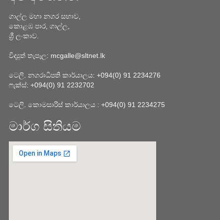
ගාල්ල මහා නගර සභාව,
කොළඹ පාර, ගාල්ල,
ශ්‍රී ලංකාව.
විද්‍යුත් තැපෑල: mcgalle@sltnet.lk
ටෙලි. නගරාධිපති කාර්යාලය: +094(0) 91 2234276
ෆැක්ස්: +094(0) 91 2232702
ටෙලි. කොමසාරිස් කාර්යාලය : +094(0) 91 2234275
මාර්ග සිතියම