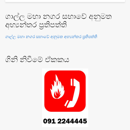
ගාල්ල මහා නගර සභාවේ අනුමත
අභ්‍යන්තර ප්‍රතිපත්ති
ගාල්ල මහා නගර සභාවේ අනුමත අභ්‍යන්තර ප්‍රතිපත්ති
ගිනි නිවීමේ ඒකකය