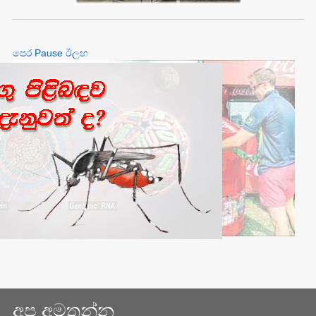
පෙර
Pause
ඊලඟ
අප අමතන්න