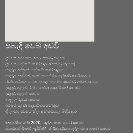
සබැඳි වෙබ් අඩවි
ota javascript käyttöön.
ප්‍රධාන අමාත්‍යාංශය - දකුණු පළාත
ප්‍රධාන ලේකම් කාර්යාලය(දකුණු පළාත)
ගාල්ල දිස්ත්‍රික් ලේකම් කාර්යාලය
ගාල්ල කඩවත් සතර ප්‍රාදේශීය ලේකම් කාර්යාලය
රාජ්‍ය පරිපාලන හා ආපදා කළමනාකරණ අමාත්‍යාංශය
දකුණු පළාත් රාජ්‍ය සේවා කොමිෂන් සභාව
දකුණු පළාත් සභාව
ගාලු උරුමය පදනම
රජයේ මුද්‍රණ දෙපාර්තමේන්තුව
ශ්‍රී ලංකා රජයේ නිල අන්තර්ජාල බිහිදොර
කතුහිමිකම © 2020 ගාල්ල මහා නගර සභාව.
සියළුම හිමිකම් ඇවිරිණි. නිර්මාණය ගාල්ල මහා නගර සභාව.